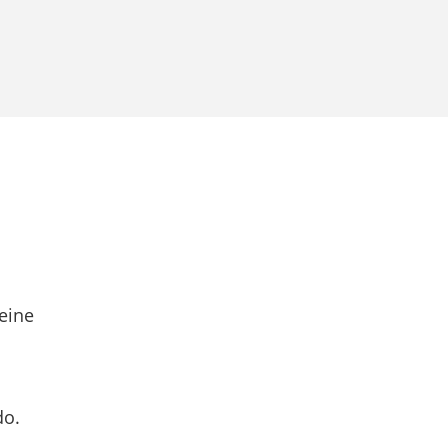
eine
do.