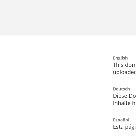
English
This dom
uploaded
Deutsch
Diese Do
Inhalte h
Español
Esta pág